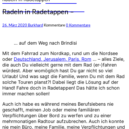
und Erfahrungen auf den
unterschiedlichsten Rädern
Radeln in Radetappen –
26. März 2020
Burkhard
Kommentare
0 Kommentare
… auf dem Weg nach Brindisi
Mit dem Fahrrad zum Nordkap, rund um die Nordsee
oder
Deutschland, Jerusalem, Paris, Rom
… – alles Ziele,
die auch Du vielleicht gerne mit dem Rad (er-)fahren
würdest. Aber womöglich hast Du gar nicht so viel
Urlaub! Und was sagt die Familie, wenn Du mit dem Rad
solche Touren planst?! Dabei liegt die Lösung auf der
Hand! Fahre doch in Radetappen! Das hätte ich schon
immer machen sollen!
Auch ich habe es während meines Berufslebens nie
geschafft, meinen Job oder meine familiären
Verpflichtungen über Bord zu werfen und zu einer
mehrmonatigen Radtour aufzubrechen. Auch ich konnte
nie mein Büro, meine Familie, meine Verpflichtungen und