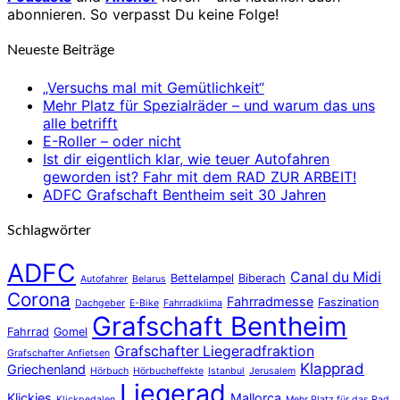
abonnieren. So verpasst Du keine Folge!
Neueste Beiträge
„Versuchs mal mit Gemütlichkeit“
Mehr Platz für Spezialräder – und warum das uns
alle betrifft
E-Roller – oder nicht
Ist dir eigentlich klar, wie teuer Autofahren
geworden ist? Fahr mit dem RAD ZUR ARBEIT!
ADFC Grafschaft Bentheim seit 30 Jahren
Schlagwörter
ADFC
Canal du Midi
Bettelampel
Biberach
Autofahrer
Belarus
Corona
Fahrradmesse
Faszination
Dachgeber
E-Bike
Fahrradklima
Grafschaft Bentheim
Fahrrad
Gomel
Grafschafter Liegeradfraktion
Grafschafter Anfietsen
Klapprad
Griechenland
Hörbuch
Hörbucheffekte
Istanbul
Jerusalem
Liegerad
Klickies
Mallorca
Klickpedalen
Mehr Platz für das Rad