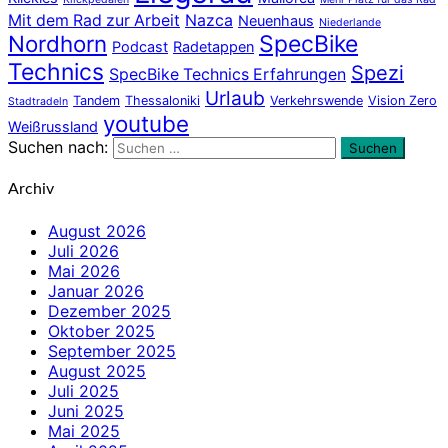
Mit dem Rad zur Arbeit
Nazca
Neuenhaus
Niederlande
Nordhorn
SpecBike
Podcast
Radetappen
Technics
Spezi
SpecBike Technics Erfahrungen
Urlaub
Tandem
Thessaloniki
Verkehrswende
Vision Zero
Stadtradeln
youtube
Weißrussland
Suchen nach:
Suchen
Archiv
August 2026
Juli 2026
Mai 2026
Januar 2026
Dezember 2025
Oktober 2025
September 2025
August 2025
Juli 2025
Juni 2025
Mai 2025