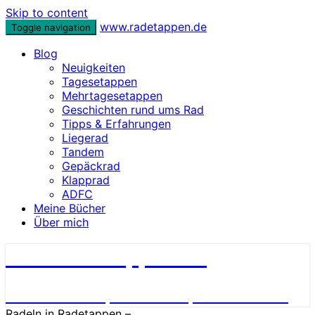
Skip to content
www.radetappen.de
Toggle navigation
Blog
Neuigkeiten
Tagesetappen
Mehrtagesetappen
Geschichten rund ums Rad
Tipps & Erfahrungen
Liegerad
Tandem
Gepäckrad
Klapprad
ADFC
Meine Bücher
Über mich
www.radetappen.de
Reiseberichte, Erlebnisse, Geschichten
Radeln in Radetappen –