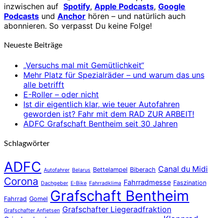
inzwischen auf
Spotify
,
Apple Podcasts
,
Google
Podcasts
und
Anchor
hören – und natürlich auch
abonnieren. So verpasst Du keine Folge!
Neueste Beiträge
„Versuchs mal mit Gemütlichkeit“
Mehr Platz für Spezialräder – und warum das uns
alle betrifft
E-Roller – oder nicht
Ist dir eigentlich klar, wie teuer Autofahren
geworden ist? Fahr mit dem RAD ZUR ARBEIT!
ADFC Grafschaft Bentheim seit 30 Jahren
Schlagwörter
ADFC
Canal du Midi
Bettelampel
Biberach
Autofahrer
Belarus
Corona
Fahrradmesse
Faszination
Dachgeber
E-Bike
Fahrradklima
Grafschaft Bentheim
Fahrrad
Gomel
Grafschafter Liegeradfraktion
Grafschafter Anfietsen