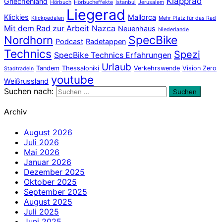
Klapprad
Griechenland
Hörbuch
Hörbucheffekte
Istanbul
Jerusalem
Liegerad
Klickies
Mallorca
Klickpedalen
Mehr Platz für das Rad
Mit dem Rad zur Arbeit
Nazca
Neuenhaus
Niederlande
Nordhorn
SpecBike
Podcast
Radetappen
Technics
Spezi
SpecBike Technics Erfahrungen
Urlaub
Tandem
Thessaloniki
Verkehrswende
Vision Zero
Stadtradeln
youtube
Weißrussland
Suchen nach:
Suchen
Archiv
August 2026
Juli 2026
Mai 2026
Januar 2026
Dezember 2025
Oktober 2025
September 2025
August 2025
Juli 2025
Juni 2025