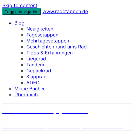
Skip to content
www.radetappen.de
Toggle navigation
Blog
Neuigkeiten
Tagesetappen
Mehrtagesetappen
Geschichten rund ums Rad
Tipps & Erfahrungen
Liegerad
Tandem
Gepäckrad
Klapprad
ADFC
Meine Bücher
Über mich
www.radetappen.de
Reiseberichte, Erlebnisse, Geschichten