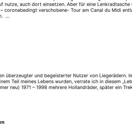
auf nutze, auch dort einsetzen. Aber für eine Lenkradtasch
ie – coronabedingt verschobene- Tour am Canal du Midi entl
n. …
ren überzeugter und begeisterter Nutzer von Liegerädern. I
nem Teil meines Lebens wurden, verrate ich in diesem „Leben
immer neu) 1971 – 1998 mehrere Hollandräder, später ein Tr
en