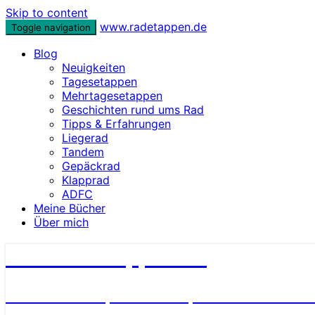
Skip to content
www.radetappen.de
Toggle navigation
Blog
Neuigkeiten
Tagesetappen
Mehrtagesetappen
Geschichten rund ums Rad
Tipps & Erfahrungen
Liegerad
Tandem
Gepäckrad
Klapprad
ADFC
Meine Bücher
Über mich
www.radetappen.de
Reiseberichte, Erlebnisse, Geschichten u