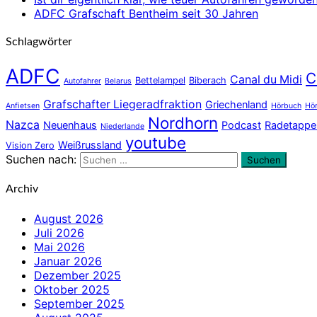
ADFC Grafschaft Bentheim seit 30 Jahren
Schlagwörter
ADFC
C
Canal du Midi
Bettelampel
Biberach
Autofahrer
Belarus
Grafschafter Liegeradfraktion
Griechenland
Anfietsen
Hörbuch
Hör
Nordhorn
Nazca
Neuenhaus
Podcast
Radetappe
Niederlande
youtube
Weißrussland
Vision Zero
Suchen nach:
Suchen
Archiv
August 2026
Juli 2026
Mai 2026
Januar 2026
Dezember 2025
Oktober 2025
September 2025