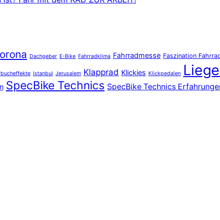
orona
Fahrradmesse
Faszination Fahrra
Dachgeber
E-Bike
Fahrradklima
Liege
Klapprad
Klickies
bucheffekte
Istanbul
Jerusalem
Klickpedalen
SpecBike Technics
SpecBike Technics Erfahrunge
n