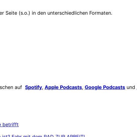
 Seite (s.o.) in den unterschiedlichen Formaten.
ischen auf
Spotify
,
Apple Podcasts
,
Google Podcasts
und
 betrifft
den ist? Fahr mit dem RAD ZUR ARBEIT!