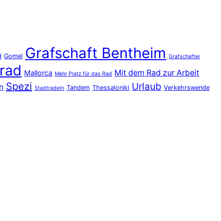
Grafschaft Bentheim
d
Gomel
Grafschafter
rad
Mit dem Rad zur Arbeit
Mallorca
Mehr Platz für das Rad
Spezi
Urlaub
n
Tandem
Thessaloniki
Verkehrswende
Stadtradeln