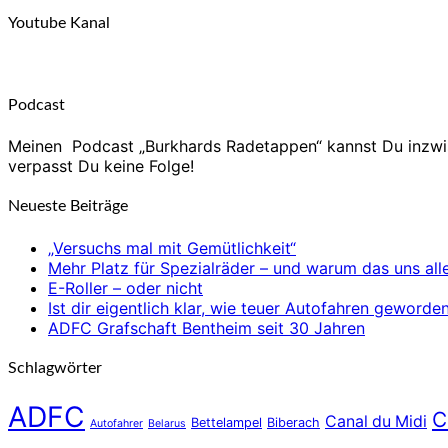
Youtube Kanal
Podcast
Meinen Podcast „Burkhards Radetappen“ kannst Du inzw
verpasst Du keine Folge!
Neueste Beiträge
„Versuchs mal mit Gemütlichkeit“
Mehr Platz für Spezialräder – und warum das uns alle
E-Roller – oder nicht
Ist dir eigentlich klar, wie teuer Autofahren gewor
ADFC Grafschaft Bentheim seit 30 Jahren
Schlagwörter
ADFC
C
Canal du Midi
Bettelampel
Biberach
Autofahrer
Belarus