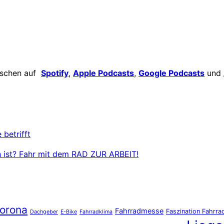
ischen auf
Spotify
,
Apple Podcasts
,
Google Podcasts
und
 betrifft
den ist? Fahr mit dem RAD ZUR ARBEIT!
orona
Fahrradmesse
Faszination Fahrra
Dachgeber
E-Bike
Fahrradklima