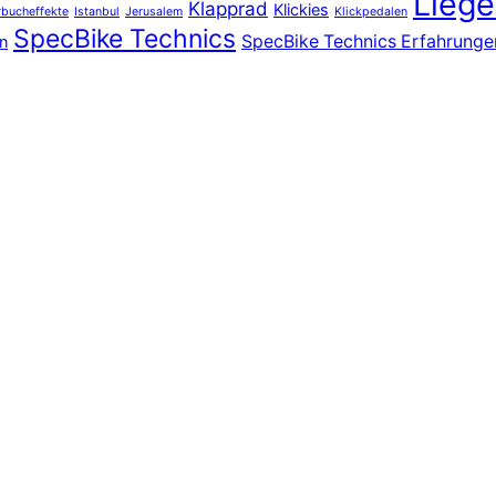
Liege
Klapprad
Klickies
bucheffekte
Istanbul
Jerusalem
Klickpedalen
SpecBike Technics
SpecBike Technics Erfahrunge
n