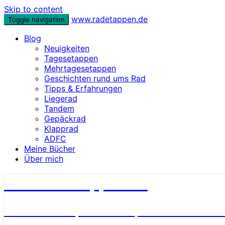
Skip to content
www.radetappen.de
Toggle navigation
Blog
Neuigkeiten
Tagesetappen
Mehrtagesetappen
Geschichten rund ums Rad
Tipps & Erfahrungen
Liegerad
Tandem
Gepäckrad
Klapprad
ADFC
Meine Bücher
Über mich
www.radetappen.de
Reiseberichte, Erlebnisse, Geschichten u