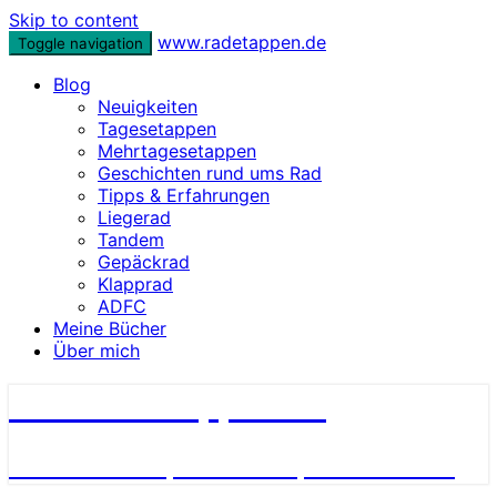
Skip to content
www.radetappen.de
Toggle navigation
Blog
Neuigkeiten
Tagesetappen
Mehrtagesetappen
Geschichten rund ums Rad
Tipps & Erfahrungen
Liegerad
Tandem
Gepäckrad
Klapprad
ADFC
Meine Bücher
Über mich
www.radetappen.de
Reiseberichte, Erlebnisse, Geschichten