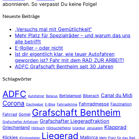
abonnieren. So verpasst Du keine Folge!
Neueste Beiträge
„Versuchs mal mit Gemütlichkeit“
Mehr Platz für Spezialräder – und warum das uns
alle betrifft
E-Roller – oder nicht
Ist dir eigentlich klar, wie teuer Autofahren
geworden ist? Fahr mit dem RAD ZUR ARBEIT!
ADFC Grafschaft Bentheim seit 30 Jahren
Schlagwörter
ADFC
Canal du Midi
Bettelampel
Biberach
Autofahrer
Belarus
Corona
Fahrradmesse
Faszination
Dachgeber
E-Bike
Fahrradklima
Grafschaft Bentheim
Fahrrad
Gomel
Grafschafter Liegeradfraktion
Grafschafter Anfietsen
Klapprad
Griechenland
Hörbuch
Hörbucheffekte
Istanbul
Jerusalem
Liegerad
Klickies
Mallorca
Klickpedalen
Mehr Platz für das Rad