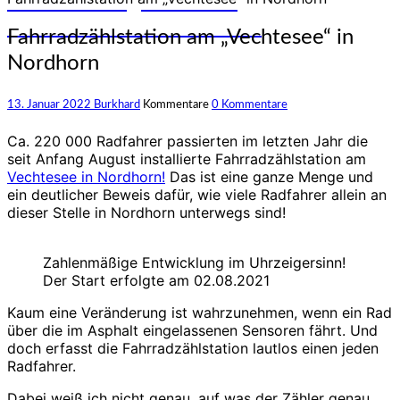
und Erfahrungen auf den
unterschiedlichsten Rädern
Fahrradzählstation am „Vechtesee“ in
Nordhorn
13. Januar 2022
Burkhard
Kommentare
0 Kommentare
Ca. 220 000 Radfahrer passierten im letzten Jahr die
seit Anfang August installierte Fahrradzählstation am
Vechtesee in Nordhorn!
Das ist eine ganze Menge und
ein deutlicher Beweis dafür, wie viele Radfahrer allein an
dieser Stelle in Nordhorn unterwegs sind!
Zahlenmäßige Entwicklung im Uhrzeigersinn!
Der Start erfolgte am 02.08.2021
Kaum eine Veränderung ist wahrzunehmen, wenn ein Rad
über die im Asphalt eingelassenen Sensoren fährt. Und
doch erfasst die Fahrradzählstation lautlos einen jeden
Radfahrer.
Dabei weiß ich nicht genau, auf was der Zähler genau