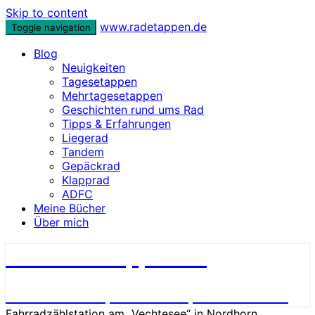
Skip to content
www.radetappen.de
Toggle navigation
Blog
Neuigkeiten
Tagesetappen
Mehrtagesetappen
Geschichten rund ums Rad
Tipps & Erfahrungen
Liegerad
Tandem
Gepäckrad
Klapprad
ADFC
Meine Bücher
Über mich
www.radetappen.de
Reiseberichte, Erlebnisse, Geschichten
Fahrradzählstation am „Vechtesee“ in Nordhorn