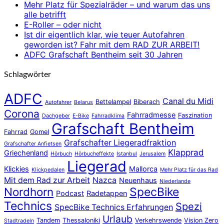
Mehr Platz für Spezialräder – und warum das uns
alle betrifft
E-Roller – oder nicht
Ist dir eigentlich klar, wie teuer Autofahren
geworden ist? Fahr mit dem RAD ZUR ARBEIT!
ADFC Grafschaft Bentheim seit 30 Jahren
Schlagwörter
ADFC
Canal du Midi
Bettelampel
Biberach
Autofahrer
Belarus
Corona
Fahrradmesse
Faszination
Dachgeber
E-Bike
Fahrradklima
Grafschaft Bentheim
Fahrrad
Gomel
Grafschafter Liegeradfraktion
Grafschafter Anfietsen
Klapprad
Griechenland
Hörbuch
Hörbucheffekte
Istanbul
Jerusalem
Liegerad
Klickies
Mallorca
Klickpedalen
Mehr Platz für das Rad
Mit dem Rad zur Arbeit
Nazca
Neuenhaus
Niederlande
Nordhorn
SpecBike
Podcast
Radetappen
Technics
Spezi
SpecBike Technics Erfahrungen
Urlaub
Tandem
Thessaloniki
Verkehrswende
Vision Zero
Stadtradeln