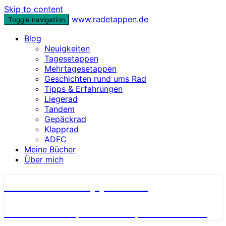
Skip to content
www.radetappen.de
Toggle navigation
Blog
Neuigkeiten
Tagesetappen
Mehrtagesetappen
Geschichten rund ums Rad
Tipps & Erfahrungen
Liegerad
Tandem
Gepäckrad
Klapprad
ADFC
Meine Bücher
Über mich
www.radetappen.de
Reiseberichte, Erlebnisse, Geschichten