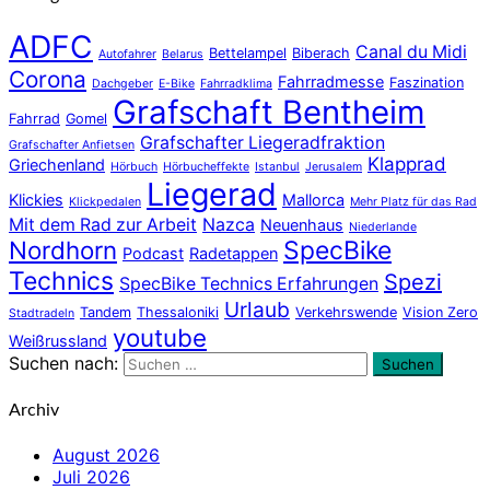
ADFC
Canal du Midi
Bettelampel
Biberach
Autofahrer
Belarus
Corona
Fahrradmesse
Faszination
Dachgeber
E-Bike
Fahrradklima
Grafschaft Bentheim
Fahrrad
Gomel
Grafschafter Liegeradfraktion
Grafschafter Anfietsen
Klapprad
Griechenland
Hörbuch
Hörbucheffekte
Istanbul
Jerusalem
Liegerad
Klickies
Mallorca
Klickpedalen
Mehr Platz für das Rad
Mit dem Rad zur Arbeit
Nazca
Neuenhaus
Niederlande
Nordhorn
SpecBike
Podcast
Radetappen
Technics
Spezi
SpecBike Technics Erfahrungen
Urlaub
Tandem
Thessaloniki
Verkehrswende
Vision Zero
Stadtradeln
youtube
Weißrussland
Suchen nach:
Suchen
Archiv
August 2026
Juli 2026