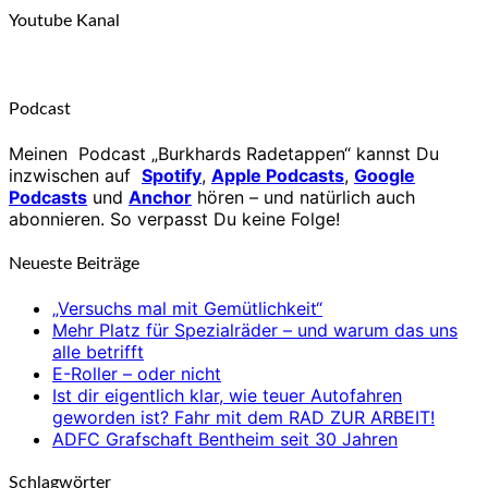
Youtube Kanal
Podcast
Meinen Podcast „Burkhards Radetappen“ kannst Du
inzwischen auf
Spotify
,
Apple Podcasts
,
Google
Podcasts
und
Anchor
hören – und natürlich auch
abonnieren. So verpasst Du keine Folge!
Neueste Beiträge
„Versuchs mal mit Gemütlichkeit“
Mehr Platz für Spezialräder – und warum das uns
alle betrifft
E-Roller – oder nicht
Ist dir eigentlich klar, wie teuer Autofahren
geworden ist? Fahr mit dem RAD ZUR ARBEIT!
ADFC Grafschaft Bentheim seit 30 Jahren
Schlagwörter