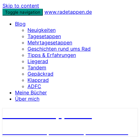
Skip to content
www.radetappen.de
Toggle navigation
Blog
Neuigkeiten
Tagesetappen
Mehrtagesetappen
Geschichten rund ums Rad
Tipps & Erfahrungen
Liegerad
Tandem
Gepäckrad
Klapprad
ADFC
Meine Bücher
Über mich
www.radetappen.de
Reiseberichte, Erlebnisse, Geschichten