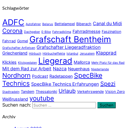
Schlagwörter
ADFC
Canal du Midi
Bettelampel
Biberach
Autofahrer
Belarus
Corona
Fahrradmesse
Faszination
Dachgeber
E-Bike
Fahrradklima
Grafschaft Bentheim
Fahrrad
Gomel
Grafschafter Liegeradfraktion
Grafschafter Anfietsen
Klapprad
Griechenland
Hörbuch
Hörbucheffekte
Istanbul
Jerusalem
Liegerad
Klickies
Mallorca
Klickpedalen
Mehr Platz für das Rad
Mit dem Rad zur Arbeit
Nazca
Neuenhaus
Niederlande
Nordhorn
SpecBike
Podcast
Radetappen
Technics
Spezi
SpecBike Technics Erfahrungen
Urlaub
Tandem
Thessaloniki
Verkehrswende
Vision Zero
Stadtradeln
youtube
Weißrussland
Suchen nach:
Suchen
Archiv