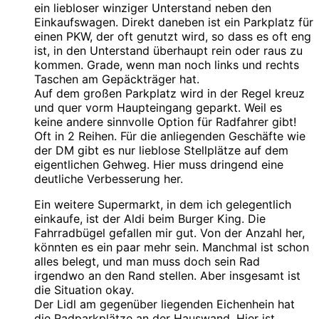
ein liebloser winziger Unterstand neben den
Einkaufswagen. Direkt daneben ist ein Parkplatz für
einen PKW, der oft genutzt wird, so dass es oft eng
ist, in den Unterstand überhaupt rein oder raus zu
kommen. Grade, wenn man noch links und rechts
Taschen am Gepäckträger hat.
Auf dem großen Parkplatz wird in der Regel kreuz
und quer vorm Haupteingang geparkt. Weil es
keine andere sinnvolle Option für Radfahrer gibt!
Oft in 2 Reihen. Für die anliegenden Geschäfte wie
der DM gibt es nur lieblose Stellplätze auf dem
eigentlichen Gehweg. Hier muss dringend eine
deutliche Verbesserung her.
Ein weitere Supermarkt, in dem ich gelegentlich
einkaufe, ist der Aldi beim Burger King. Die
Fahrradbügel gefallen mir gut. Von der Anzahl her,
könnten es ein paar mehr sein. Manchmal ist schon
alles belegt, und man muss doch sein Rad
irgendwo an den Rand stellen. Aber insgesamt ist
die Situation okay.
Der Lidl am gegenüber liegenden Eichenhein hat
die Radparkplätze an der Hauswand. Hier ist