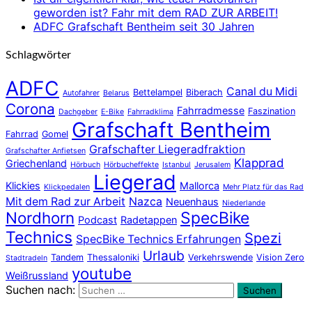
geworden ist? Fahr mit dem RAD ZUR ARBEIT!
ADFC Grafschaft Bentheim seit 30 Jahren
Schlagwörter
ADFC
Canal du Midi
Bettelampel
Biberach
Autofahrer
Belarus
Corona
Fahrradmesse
Faszination
Dachgeber
E-Bike
Fahrradklima
Grafschaft Bentheim
Fahrrad
Gomel
Grafschafter Liegeradfraktion
Grafschafter Anfietsen
Klapprad
Griechenland
Hörbuch
Hörbucheffekte
Istanbul
Jerusalem
Liegerad
Klickies
Mallorca
Klickpedalen
Mehr Platz für das Rad
Mit dem Rad zur Arbeit
Nazca
Neuenhaus
Niederlande
Nordhorn
SpecBike
Podcast
Radetappen
Technics
Spezi
SpecBike Technics Erfahrungen
Urlaub
Tandem
Thessaloniki
Verkehrswende
Vision Zero
Stadtradeln
youtube
Weißrussland
Suchen nach:
Suchen