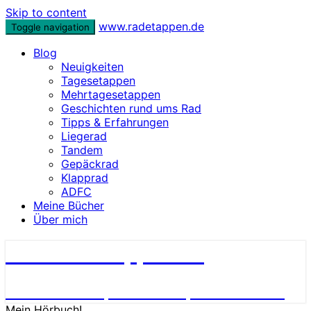
Skip to content
www.radetappen.de
Toggle navigation
Blog
Neuigkeiten
Tagesetappen
Mehrtagesetappen
Geschichten rund ums Rad
Tipps & Erfahrungen
Liegerad
Tandem
Gepäckrad
Klapprad
ADFC
Meine Bücher
Über mich
www.radetappen.de
Reiseberichte, Erlebnisse, Geschichten
Mein Hörbuch!