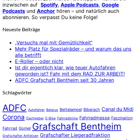
inzwischen auf
Spotify
,
Apple Podcasts
,
Google
Podcasts
und
Anchor
hören – und natürlich auch
abonnieren. So verpasst Du keine Folge!
Neueste Beiträge
„Versuchs mal mit Gemütlichkeit“
Mehr Platz für Spezialräder – und warum das uns
alle betrifft
E-Roller – oder nicht
Ist dir eigentlich klar, wie teuer Autofahren
geworden ist? Fahr mit dem RAD ZUR ARBEIT!
ADFC Grafschaft Bentheim seit 30 Jahren
Schlagwörter
ADFC
Canal du Midi
Bettelampel
Biberach
Autofahrer
Belarus
Corona
Fahrradmesse
Faszination
Dachgeber
E-Bike
Fahrradklima
Grafschaft Bentheim
Fahrrad
Gomel
Grafschafter Liegeradfraktion
Grafschafter Anfietsen