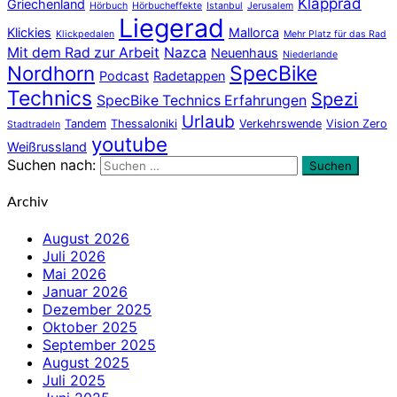
Klapprad
Griechenland
Hörbuch
Hörbucheffekte
Istanbul
Jerusalem
Liegerad
Klickies
Mallorca
Klickpedalen
Mehr Platz für das Rad
Mit dem Rad zur Arbeit
Nazca
Neuenhaus
Niederlande
Nordhorn
SpecBike
Podcast
Radetappen
Technics
Spezi
SpecBike Technics Erfahrungen
Urlaub
Tandem
Thessaloniki
Verkehrswende
Vision Zero
Stadtradeln
youtube
Weißrussland
Suchen nach:
Suchen
Archiv
August 2026
Juli 2026
Mai 2026
Januar 2026
Dezember 2025
Oktober 2025
September 2025
August 2025
Juli 2025