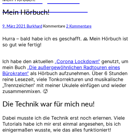
und Erfahrungen auf den
unterschiedlichsten Rädern
Mein Hörbuch!
9. März 2021
Burkhard
Kommentare
2 Kommentare
Hurra – bald habe ich es geschafft. 🙏 Mein Hörbuch ist
so gut wie fertig!
Ich habe den aktuellen
„Corona Lockdown“
genutzt, um
mein Buch
„Die außergewöhnlichen Radtouren eines
Bürokraten“
als Hörbuch aufzunehmen. Über 6 Stunden
reine Lesezeit, viele Tonkorrekturen und musikalische
„Trennzeichen“ mit meiner Ukulele einfügen und wieder
zusammenmixen. 🥵
Die Technik war für mich neu!
Dabei musste ich die Technik erst noch erlernen. Viele
Tutorials habe ich mir erst einmal angesehen, bis ich
einigermaßen wusste, wie das alles funktioniert!