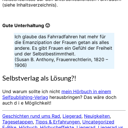
(siehe Inhaltsverzeichnis).
Gute Unterhaltung 🙂
Ich glaube das Fahrradfahren hat mehr für
die Emanzipation der Frauen getan als alles
andere. Es gibt Frauen ein Gefühl der Freiheit
und der Selbstbestimmtheit.
(Susan B. Anthony, Frauenrechtlerin, 1820 –
1906)
Selbstverlag als Lösung?!
Und warum sollte ich nicht
mein Hörbuch in einem
Selfpublishing-Verlag
herausbringen? Das wäre doch
auch d i e Möglichkeit!
Geschichten rund ums Rad
,
Liegerad
,
Neuigkeiten
,
Tagesetappen
,
Tipps & Erfahrungen
,
Uncategorized
E-Bike
,
Hörbuch
,
Hörbucheffekte
,
Liegerad
,
Liegerad vs.