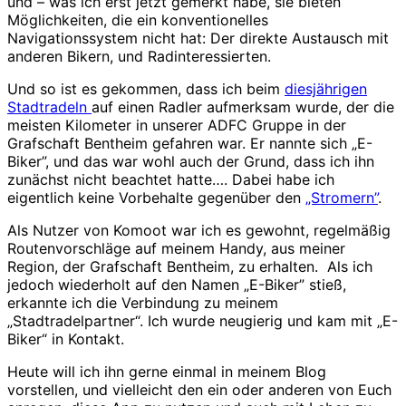
und – was ich erst jetzt gemerkt habe, sie bieten
Möglichkeiten, die ein konventionelles
Navigationssystem nicht hat: Der direkte Austausch mit
anderen Bikern, und Radinteressierten.
Und so ist es gekommen, dass ich beim
diesjährigen
Stadtradeln
auf einen Radler aufmerksam wurde, der die
meisten Kilometer in unserer ADFC Gruppe in der
Grafschaft Bentheim gefahren war. Er nannte sich „E-
Biker”, und das war wohl auch der Grund, dass ich ihn
zunächst nicht beachtet hatte…. Dabei habe ich
eigentlich keine Vorbehalte gegenüber den
„Stromern”
.
Als Nutzer von Komoot war ich es gewohnt, regelmäßig
Routenvorschläge auf meinem Handy, aus meiner
Region, der Grafschaft Bentheim, zu erhalten. Als ich
jedoch wiederholt auf den Namen „E-Biker” stieß,
erkannte ich die Verbindung zu meinem
„Stadtradelpartner“. Ich wurde neugierig und kam mit „E-
Biker“ in Kontakt.
Heute will ich ihn gerne einmal in meinem Blog
vorstellen, und vielleicht den ein oder anderen von Euch