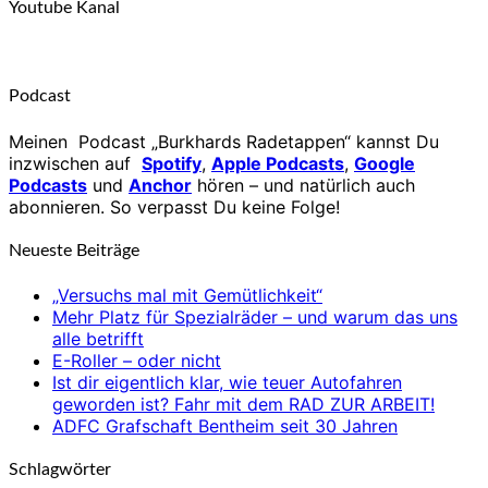
Youtube Kanal
Podcast
Meinen Podcast „Burkhards Radetappen“ kannst Du
inzwischen auf
Spotify
,
Apple Podcasts
,
Google
Podcasts
und
Anchor
hören – und natürlich auch
abonnieren. So verpasst Du keine Folge!
Neueste Beiträge
„Versuchs mal mit Gemütlichkeit“
Mehr Platz für Spezialräder – und warum das uns
alle betrifft
E-Roller – oder nicht
Ist dir eigentlich klar, wie teuer Autofahren
geworden ist? Fahr mit dem RAD ZUR ARBEIT!
ADFC Grafschaft Bentheim seit 30 Jahren
Schlagwörter