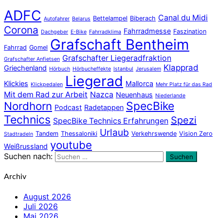
ADFC
Canal du Midi
Bettelampel
Biberach
Autofahrer
Belarus
Corona
Fahrradmesse
Faszination
Dachgeber
E-Bike
Fahrradklima
Grafschaft Bentheim
Fahrrad
Gomel
Grafschafter Liegeradfraktion
Grafschafter Anfietsen
Klapprad
Griechenland
Hörbuch
Hörbucheffekte
Istanbul
Jerusalem
Liegerad
Klickies
Mallorca
Klickpedalen
Mehr Platz für das Rad
Mit dem Rad zur Arbeit
Nazca
Neuenhaus
Niederlande
Nordhorn
SpecBike
Podcast
Radetappen
Technics
Spezi
SpecBike Technics Erfahrungen
Urlaub
Tandem
Thessaloniki
Verkehrswende
Vision Zero
Stadtradeln
youtube
Weißrussland
Suchen nach:
Suchen
Archiv
August 2026
Juli 2026
Mai 2026