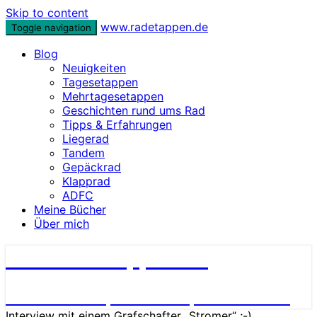
Skip to content
www.radetappen.de
Toggle navigation
Blog
Neuigkeiten
Tagesetappen
Mehrtagesetappen
Geschichten rund ums Rad
Tipps & Erfahrungen
Liegerad
Tandem
Gepäckrad
Klapprad
ADFC
Meine Bücher
Über mich
www.radetappen.de
Reiseberichte, Erlebnisse, Geschichten
Interview mit einem Grafschafter „Stromer“ ;-)