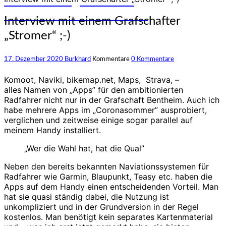
und Erfahrungen auf den
unterschiedlichsten Rädern
Interview mit einem Grafschafter
„Stromer“ ;-)
17. Dezember 2020
Burkhard
Kommentare
0 Kommentare
Komoot, Naviki, bikemap.net, Maps, Strava, –
alles Namen von „Apps” für den ambitionierten
Radfahrer nicht nur in der Grafschaft Bentheim. Auch ich
habe mehrere Apps im „Coronasommer” ausprobiert,
verglichen und zeitweise einige sogar parallel auf
meinem Handy installiert.
„Wer die Wahl hat, hat die Qual”
Neben den bereits bekannten Naviationssystemen für
Radfahrer wie Garmin, Blaupunkt, Teasy etc. haben die
Apps auf dem Handy einen entscheidenden Vorteil. Man
hat sie quasi ständig dabei, die Nutzung ist
unkompliziert und in der Grundversion in der Regel
kostenlos. Man benötigt kein separates Kartenmaterial