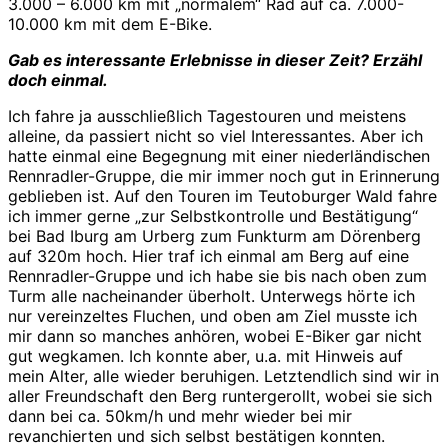
3.000 – 6.000 km mit „normalem“ Rad auf ca. 7.000-
10.000 km mit dem E-Bike.
Gab es interessante Erlebnisse in dieser Zeit? Erzähl
doch einmal.
Ich fahre ja ausschließlich Tagestouren und meistens
alleine, da passiert nicht so viel Interessantes. Aber ich
hatte einmal eine Begegnung mit einer niederländischen
Rennradler-Gruppe, die mir immer noch gut in Erinnerung
geblieben ist. Auf den Touren im Teutoburger Wald fahre
ich immer gerne „zur Selbstkontrolle und Bestätigung“
bei Bad Iburg am Urberg zum Funkturm am Dörenberg
auf 320m hoch. Hier traf ich einmal am Berg auf eine
Rennradler-Gruppe und ich habe sie bis nach oben zum
Turm alle nacheinander überholt. Unterwegs hörte ich
nur vereinzeltes Fluchen, und oben am Ziel musste ich
mir dann so manches anhören, wobei E-Biker gar nicht
gut wegkamen. Ich konnte aber, u.a. mit Hinweis auf
mein Alter, alle wieder beruhigen. Letztendlich sind wir in
aller Freundschaft den Berg runtergerollt, wobei sie sich
dann bei ca. 50km/h und mehr wieder bei mir
revanchierten und sich selbst bestätigen konnten.