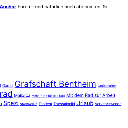
Anchor
hören – und natürlich auch abonnieren. So
Grafschaft Bentheim
d
Gomel
Grafschafter
rad
Mit dem Rad zur Arbeit
Mallorca
Mehr Platz für das Rad
Spezi
Urlaub
n
Tandem
Thessaloniki
Verkehrswende
Stadtradeln