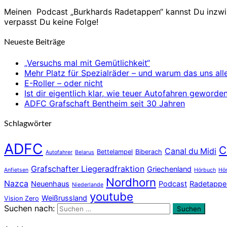
Meinen Podcast „Burkhards Radetappen“ kannst Du inzw
verpasst Du keine Folge!
Neueste Beiträge
„Versuchs mal mit Gemütlichkeit“
Mehr Platz für Spezialräder – und warum das uns alle
E-Roller – oder nicht
Ist dir eigentlich klar, wie teuer Autofahren gewor
ADFC Grafschaft Bentheim seit 30 Jahren
Schlagwörter
ADFC
C
Canal du Midi
Bettelampel
Biberach
Autofahrer
Belarus
Grafschafter Liegeradfraktion
Griechenland
Anfietsen
Hörbuch
Hör
Nordhorn
Nazca
Neuenhaus
Podcast
Radetappe
Niederlande
youtube
Weißrussland
Vision Zero
Suchen nach:
Suchen