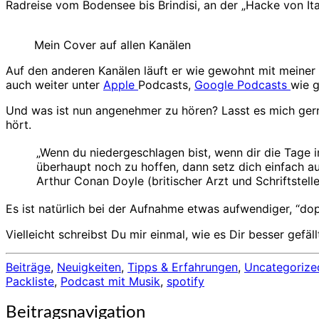
Radreise vom Bodensee bis Brindisi, an der „Hacke von Itali
Mein Cover auf allen Kanälen
Auf den anderen Kanälen läuft er wie gewohnt mit meiner 
auch weiter unter
Apple
Podcasts,
Google Podcasts
wie 
Und was ist nun angenehmer zu hören? Lasst es mich ger
hört.
„Wenn du niedergeschlagen bist, wenn dir die Tage i
überhaupt noch zu hoffen, dann setz dich einfach a
Arthur Conan Doyle (britischer Arzt und Schriftstell
Es ist natürlich bei der Aufnahme etwas aufwendiger, “dop
Vielleicht schreibst Du mir einmal, wie es Dir besser gefäl
Beiträge
,
Neuigkeiten
,
Tipps & Erfahrungen
,
Uncategorize
Packliste
,
Podcast mit Musik
,
spotify
Beitragsnavigation