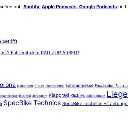
ischen auf
Spotify
,
Apple Podcasts
,
Google Podcasts
und
 betrifft
den ist? Fahr mit dem RAD ZUR ARBEIT!
orona
Fahrradmesse
Faszination Fahrra
Dachgeber
E-Bike
Fahrradklima
Liege
Klapprad
Klickies
bucheffekte
Istanbul
Jerusalem
Klickpedalen
SpecBike Technics
SpecBike Technics Erfahrunge
n