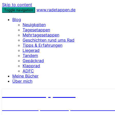
Skip to content
www.radetappen.de
Toggle navigation
Blog
Neuigkeiten
Tagesetappen
Mehrtagesetappen
Geschichten rund ums Rad
Tipps & Erfahrungen
Liegerad
Tandem
Gepäckrad
Klapprad
ADFC
Meine Bücher
Über mich
www.radetappen.de
Reiseberichte, Erlebnisse, Geschichten u