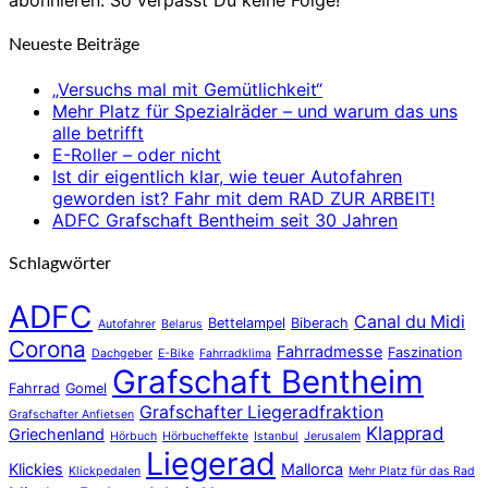
abonnieren. So verpasst Du keine Folge!
Neueste Beiträge
„Versuchs mal mit Gemütlichkeit“
Mehr Platz für Spezialräder – und warum das uns
alle betrifft
E-Roller – oder nicht
Ist dir eigentlich klar, wie teuer Autofahren
geworden ist? Fahr mit dem RAD ZUR ARBEIT!
ADFC Grafschaft Bentheim seit 30 Jahren
Schlagwörter
ADFC
Canal du Midi
Bettelampel
Biberach
Autofahrer
Belarus
Corona
Fahrradmesse
Faszination
Dachgeber
E-Bike
Fahrradklima
Grafschaft Bentheim
Fahrrad
Gomel
Grafschafter Liegeradfraktion
Grafschafter Anfietsen
Klapprad
Griechenland
Hörbuch
Hörbucheffekte
Istanbul
Jerusalem
Liegerad
Klickies
Mallorca
Klickpedalen
Mehr Platz für das Rad