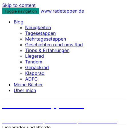
Skip to content
www.radetappen.de
Toggle navigation
Blog
Neuigkeiten
Tagesetappen
Mehrtagesetappen
Geschichten rund ums Rad
Tipps & Erfahrungen
Liegerad
Tandem
Gepäckrad
Klapprad
ADFC
Meine Bücher
Über mich
www.radetappen.de
Reiseberichte, Erlebnisse, Geschichten
Liegeräder und Pferde…