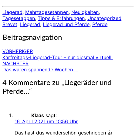
Liegerad
,
Mehrtagesetappen
,
Neuigkeiten
,
Tagesetappen
,
Tipps & Erfahrungen
,
Uncategorized
Brevet
,
Liegerad
,
Liegerad und Pferde
,
Pferde
Beitragsnavigation
VORHERIGER
Karfreitags-Liegerad-Tour – nur diesmal virtuell!
NÄCHSTER
Das waren spannende Wochen …
4 Kommentare zu „
Liegeräder und
Pferde…
“
Klaas
sagt:
16. April 2021 um 10:56 Uhr
Das hast dus wunderschön geschrieben 👍