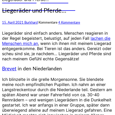
und Erfahrungen auf den
unterschiedlichsten Rädern
Liegeräder und Pferde…
15. April 2021
Burkhard
Kommentare
4 Kommentare
Liegeräder sind einfach anders. Menschen reagieren in
der Regel begeistert, belustigt, auf jeden Fall
lachen die
Menschen mich an
, wenn ich ihnen mit meinem Liegerad
entgegenkomme. Bei Tieren ist das anders. Gereizt oder
scheu sind sie, je nachdem… Liegeräder und Pferde sind
nach meinem Gefühl echte Gegensätze!
Brevet
in den Niederlanden
Ich blinzelte in die grelle Morgensonne. Sie blendete
meine noch empfindlichen Pupillen. Ich nahm an einer
Langstreckentour durch die Niederlande teil. Gestern am
späten Abend war unser Fahrerfeld von ca. 30-40
Rennrädern – und wenigen Liegerädern in die Dunkelheit
gestartet. Ich war anfangs in einer Gruppe, später dann
überwiegend alleine auf meinem Liegerad gefahren. Eine