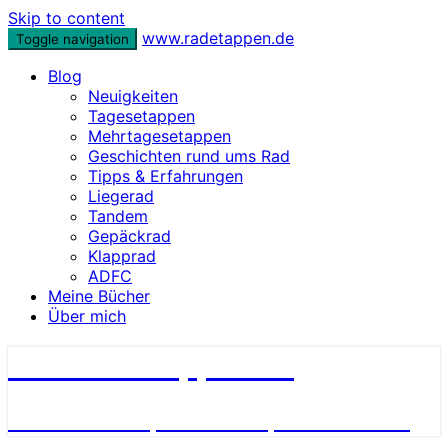
Skip to content
www.radetappen.de
Toggle navigation
Blog
Neuigkeiten
Tagesetappen
Mehrtagesetappen
Geschichten rund ums Rad
Tipps & Erfahrungen
Liegerad
Tandem
Gepäckrad
Klapprad
ADFC
Meine Bücher
Über mich
www.radetappen.de
Reiseberichte, Erlebnisse, Geschichten