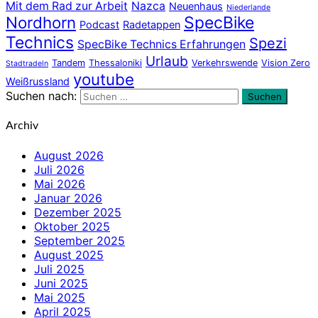
Mit dem Rad zur Arbeit
Nazca
Neuenhaus
Niederlande
Nordhorn
SpecBike
Podcast
Radetappen
Technics
Spezi
SpecBike Technics Erfahrungen
Urlaub
Tandem
Thessaloniki
Verkehrswende
Vision Zero
Stadtradeln
youtube
Weißrussland
Suchen nach:
Suchen
Archiv
August 2026
Juli 2026
Mai 2026
Januar 2026
Dezember 2025
Oktober 2025
September 2025
August 2025
Juli 2025
Juni 2025
Mai 2025
April 2025