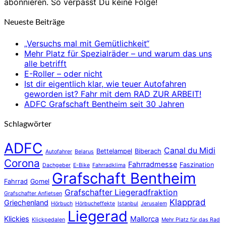
abonnieren. So verpasst Du keine Folge!
Neueste Beiträge
„Versuchs mal mit Gemütlichkeit“
Mehr Platz für Spezialräder – und warum das uns
alle betrifft
E-Roller – oder nicht
Ist dir eigentlich klar, wie teuer Autofahren
geworden ist? Fahr mit dem RAD ZUR ARBEIT!
ADFC Grafschaft Bentheim seit 30 Jahren
Schlagwörter
ADFC
Canal du Midi
Bettelampel
Biberach
Autofahrer
Belarus
Corona
Fahrradmesse
Faszination
Dachgeber
E-Bike
Fahrradklima
Grafschaft Bentheim
Fahrrad
Gomel
Grafschafter Liegeradfraktion
Grafschafter Anfietsen
Klapprad
Griechenland
Hörbuch
Hörbucheffekte
Istanbul
Jerusalem
Liegerad
Klickies
Mallorca
Klickpedalen
Mehr Platz für das Rad