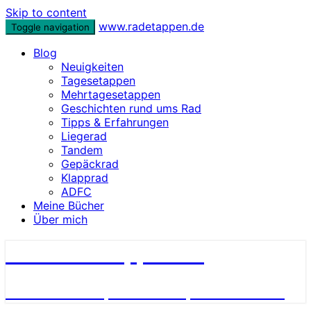
Skip to content
www.radetappen.de
Toggle navigation
Blog
Neuigkeiten
Tagesetappen
Mehrtagesetappen
Geschichten rund ums Rad
Tipps & Erfahrungen
Liegerad
Tandem
Gepäckrad
Klapprad
ADFC
Meine Bücher
Über mich
www.radetappen.de
Reiseberichte, Erlebnisse, Geschichten