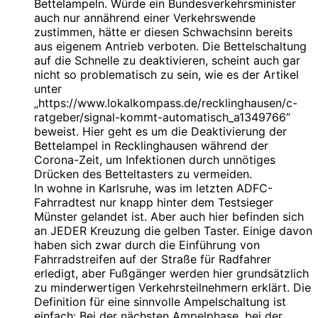
Bettelampeln. Würde ein Bundesverkehrsminister
auch nur annährend einer Verkehrswende
zustimmen, hätte er diesen Schwachsinn bereits
aus eigenem Antrieb verboten. Die Bettelschaltung
auf die Schnelle zu deaktivieren, scheint auch gar
nicht so problematisch zu sein, wie es der Artikel
unter
„https://www.lokalkompass.de/recklinghausen/c-
ratgeber/signal-kommt-automatisch_a1349766“
beweist. Hier geht es um die Deaktivierung der
Bettelampel in Recklinghausen während der
Corona-Zeit, um Infektionen durch unnötiges
Drücken des Betteltasters zu vermeiden.
In wohne in Karlsruhe, was im letzten ADFC-
Fahrradtest nur knapp hinter dem Testsieger
Münster gelandet ist. Aber auch hier befinden sich
an JEDER Kreuzung die gelben Taster. Einige davon
haben sich zwar durch die Einführung von
Fahrradstreifen auf der Straße für Radfahrer
erledigt, aber Fußgänger werden hier grundsätzlich
zu minderwertigen Verkehrsteilnehmern erklärt. Die
Definition für eine sinnvolle Ampelschaltung ist
einfach: Bei der nächsten Ampelphase, bei der