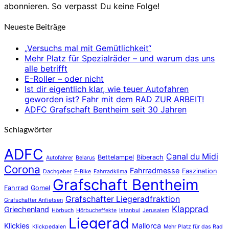
abonnieren. So verpasst Du keine Folge!
Neueste Beiträge
„Versuchs mal mit Gemütlichkeit“
Mehr Platz für Spezialräder – und warum das uns
alle betrifft
E-Roller – oder nicht
Ist dir eigentlich klar, wie teuer Autofahren
geworden ist? Fahr mit dem RAD ZUR ARBEIT!
ADFC Grafschaft Bentheim seit 30 Jahren
Schlagwörter
ADFC
Canal du Midi
Bettelampel
Biberach
Autofahrer
Belarus
Corona
Fahrradmesse
Faszination
Dachgeber
E-Bike
Fahrradklima
Grafschaft Bentheim
Fahrrad
Gomel
Grafschafter Liegeradfraktion
Grafschafter Anfietsen
Klapprad
Griechenland
Hörbuch
Hörbucheffekte
Istanbul
Jerusalem
Liegerad
Klickies
Mallorca
Klickpedalen
Mehr Platz für das Rad