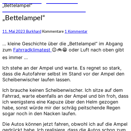
und Erfahrungen auf den
„Bettelampel“
unterschiedlichsten Rädern
„Bettelampel“
11. Mai 2023
Burkhard
Kommentare
1 Kommentar
… kleine Geschichte über die „Bettelampel“ im Abgang
zum
Fahrradklimatest
😉🚲😁 oder Luft nach oben gibt
es immer …
Ich stehe an der Ampel und warte. Es regnet so stark,
dass die Autofahrer selbst im Stand vor der Ampel den
Scheibenwischer laufen lassen.
Ich brauche keinen Scheibenwischer. Ich sitze auf dem
Fahrrad, warte ebenfalls an der Ampel und bin froh, dass
ich wenigstens eine Kapuze über den Helm gezogen
habe, sonst würde mir der schräg peitschende Regen
sogar noch in den Nacken laufen.
Die Autos können jetzt fahren, obwohl ich auf die Ampel
gedrückt habe. Ich realisiere, dass die Autos schon zum