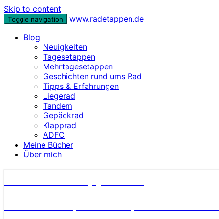
Skip to content
www.radetappen.de
Toggle navigation
Blog
Neuigkeiten
Tagesetappen
Mehrtagesetappen
Geschichten rund ums Rad
Tipps & Erfahrungen
Liegerad
Tandem
Gepäckrad
Klapprad
ADFC
Meine Bücher
Über mich
www.radetappen.de
Reiseberichte, Erlebnisse, Geschichten u