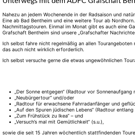
Unterwegs mit dem ADFC Grafschaft Be
Nahezu an jedem Wochenende in der Radsaison und natür
Eine ab Bad Bentheim und eine weitere Tour ab Nordhorn.
Nachmittagstouren. Einmal im Monat gibt es auch eine Gan
Grafschaft Bentheim sind unsere „Grafschafter Nachrichten
Ich selbst fahre nicht regelmäßig an allen Tourangeboten m
das auch nicht wirklich erforderlich.
Ich selbst versuche gerne die etwas ungewöhnlichen Tour
„Der Sonne entgegen“ (Radtour vor Sonnenaufgang 
„Neubürgertour“ und/oder
„Radtour für erwachsene Fahrradanfänger und geflü
„Auf den Spuren jüdischen Lebens“ (Radtour entlang 
„Zum Frühstück zu Ikea“ – und
„Versuch’s mal mit Gemütlichkeit“ (s.u.),
sowie die seit 15 Jahren wöchentlich stattfindenden Toure