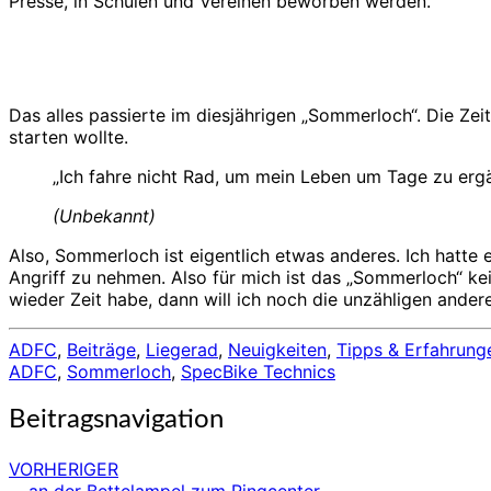
Presse, in Schulen und Vereinen beworben werden.
Das alles passierte im diesjährigen „Sommerloch“. Die Ze
starten wollte.
„Ich fahre nicht Rad, um mein Leben um Tage zu erg
(Unbekannt)
Also, Sommerloch ist eigentlich etwas anderes. Ich hatte 
Angriff zu nehmen. Also für mich ist das „Sommerloch“ kei
wieder Zeit habe, dann will ich noch die unzähligen ander
ADFC
,
Beiträge
,
Liegerad
,
Neuigkeiten
,
Tipps & Erfahrung
ADFC
,
Sommerloch
,
SpecBike Technics
Beitragsnavigation
VORHERIGER