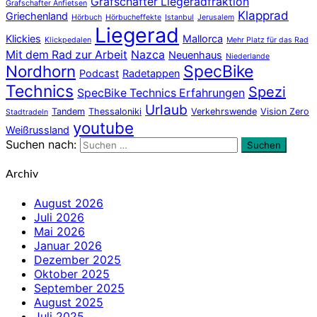
Grafschafter Liegeradfraktion
Grafschafter Anfietsen
Klapprad
Griechenland
Hörbuch
Hörbucheffekte
Istanbul
Jerusalem
Liegerad
Klickies
Mallorca
Klickpedalen
Mehr Platz für das Rad
Mit dem Rad zur Arbeit
Nazca
Neuenhaus
Niederlande
Nordhorn
SpecBike
Podcast
Radetappen
Technics
Spezi
SpecBike Technics Erfahrungen
Urlaub
Tandem
Thessaloniki
Verkehrswende
Vision Zero
Stadtradeln
youtube
Weißrussland
Suchen nach:
Suchen
Archiv
August 2026
Juli 2026
Mai 2026
Januar 2026
Dezember 2025
Oktober 2025
September 2025
August 2025
Juli 2025