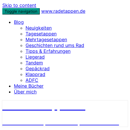
Skip to content
www.radetappen.de
Toggle navigation
Blog
Neuigkeiten
Tagesetappen
Mehrtagesetappen
Geschichten rund ums Rad
Tipps & Erfahrungen
Liegerad
Tandem
Gepäckrad
Klapprad
ADFC
Meine Bücher
Über mich
www.radetappen.de
Reiseberichte, Erlebnisse, Geschichten