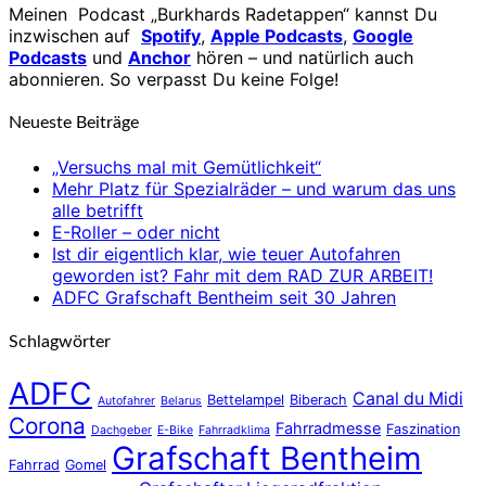
Meinen Podcast „Burkhards Radetappen“ kannst Du
inzwischen auf
Spotify
,
Apple Podcasts
,
Google
Podcasts
und
Anchor
hören – und natürlich auch
abonnieren. So verpasst Du keine Folge!
Neueste Beiträge
„Versuchs mal mit Gemütlichkeit“
Mehr Platz für Spezialräder – und warum das uns
alle betrifft
E-Roller – oder nicht
Ist dir eigentlich klar, wie teuer Autofahren
geworden ist? Fahr mit dem RAD ZUR ARBEIT!
ADFC Grafschaft Bentheim seit 30 Jahren
Schlagwörter
ADFC
Canal du Midi
Bettelampel
Biberach
Autofahrer
Belarus
Corona
Fahrradmesse
Faszination
Dachgeber
E-Bike
Fahrradklima
Grafschaft Bentheim
Fahrrad
Gomel