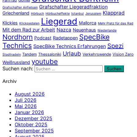
Fahrrad
Gomel
Grafschafter Liegeradfraktion
Grafschafter Anfietsen
Klapprad
Griechenland
Hörbuch
Hörbucheffekte
Istanbul
Jerusalem
Liegerad
Klickies
Mallorca
Klickpedalen
Mehr Platz für das Rad
Mit dem Rad zur Arbeit
Nazca
Neuenhaus
Niederlande
Nordhorn
SpecBike
Podcast
Radetappen
Technics
Spezi
SpecBike Technics Erfahrungen
Urlaub
Tandem
Thessaloniki
Verkehrswende
Vision Zero
Stadtradeln
youtube
Weißrussland
Suchen nach:
Suchen
Archiv
August 2026
Juli 2026
Mai 2026
Januar 2026
Dezember 2025
Oktober 2025
September 2025
August 2025