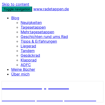
Skip to content
www.radetappen.de
Toggle navigation
Blog
Neuigkeiten
Tagesetappen
Mehrtagesetappen
Geschichten rund ums Rad
Tipps & Erfahrungen
Liegerad
Tandem
Gepäckrad
Klapprad
ADFC
Meine Bücher
Über mich
www.radetappen.de
Reiseberichte, Erlebnisse, Geschichten