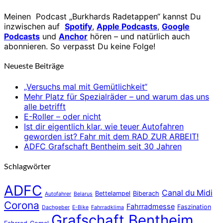
Meinen Podcast „Burkhards Radetappen“ kannst Du
inzwischen auf
Spotify
,
Apple Podcasts
,
Google
Podcasts
und
Anchor
hören – und natürlich auch
abonnieren. So verpasst Du keine Folge!
Neueste Beiträge
„Versuchs mal mit Gemütlichkeit“
Mehr Platz für Spezialräder – und warum das uns
alle betrifft
E-Roller – oder nicht
Ist dir eigentlich klar, wie teuer Autofahren
geworden ist? Fahr mit dem RAD ZUR ARBEIT!
ADFC Grafschaft Bentheim seit 30 Jahren
Schlagwörter
ADFC
Canal du Midi
Bettelampel
Biberach
Autofahrer
Belarus
Corona
Fahrradmesse
Faszination
Dachgeber
E-Bike
Fahrradklima
Grafschaft Bentheim