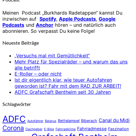
Podcast
Meinen Podcast „Burkhards Radetappen“ kannst Du
inzwischen auf
Spotify
,
Apple Podcasts
,
Google
Podcasts
und
Anchor
hören – und natürlich auch
abonnieren. So verpasst Du keine Folge!
Neueste Beiträge
„Versuchs mal mit Gemütlichkeit“
Mehr Platz für Spezialräder – und warum das uns
alle betrifft
E-Roller – oder nicht
Ist dir eigentlich klar, wie teuer Autofahren
geworden ist? Fahr mit dem RAD ZUR ARBEIT!
ADFC Grafschaft Bentheim seit 30 Jahren
Schlagwörter
ADFC
Canal du Midi
Bettelampel
Biberach
Autofahrer
Belarus
Corona
Fahrradmesse
Faszination
Dachgeber
E-Bike
Fahrradklima