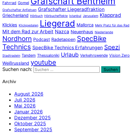
Grafschaft Bentheim
Fahrrad
Gomel
Grafschafter Liegeradfraktion
Grafschafter Anfietsen
Klapprad
Griechenland
Hörbuch
Hörbucheffekte
Istanbul
Jerusalem
Liegerad
Klickies
Mallorca
Klickpedalen
Mehr Platz für das Rad
Mit dem Rad zur Arbeit
Nazca
Neuenhaus
Niederlande
Nordhorn
SpecBike
Podcast
Radetappen
Technics
Spezi
SpecBike Technics Erfahrungen
Urlaub
Tandem
Thessaloniki
Verkehrswende
Vision Zero
Stadtradeln
youtube
Weißrussland
Suchen nach:
Suchen
Archiv
August 2026
Juli 2026
Mai 2026
Januar 2026
Dezember 2025
Oktober 2025
September 2025