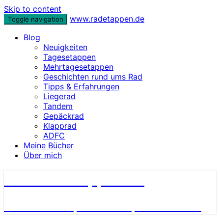
Skip to content
www.radetappen.de
Toggle navigation
Blog
Neuigkeiten
Tagesetappen
Mehrtagesetappen
Geschichten rund ums Rad
Tipps & Erfahrungen
Liegerad
Tandem
Gepäckrad
Klapprad
ADFC
Meine Bücher
Über mich
www.radetappen.de
Reiseberichte, Erlebnisse, Geschichten