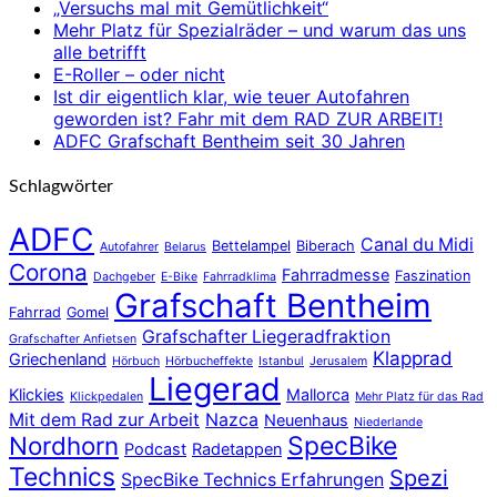
„Versuchs mal mit Gemütlichkeit“
Mehr Platz für Spezialräder – und warum das uns
alle betrifft
E-Roller – oder nicht
Ist dir eigentlich klar, wie teuer Autofahren
geworden ist? Fahr mit dem RAD ZUR ARBEIT!
ADFC Grafschaft Bentheim seit 30 Jahren
Schlagwörter
ADFC
Canal du Midi
Bettelampel
Biberach
Autofahrer
Belarus
Corona
Fahrradmesse
Faszination
Dachgeber
E-Bike
Fahrradklima
Grafschaft Bentheim
Fahrrad
Gomel
Grafschafter Liegeradfraktion
Grafschafter Anfietsen
Klapprad
Griechenland
Hörbuch
Hörbucheffekte
Istanbul
Jerusalem
Liegerad
Klickies
Mallorca
Klickpedalen
Mehr Platz für das Rad
Mit dem Rad zur Arbeit
Nazca
Neuenhaus
Niederlande
Nordhorn
SpecBike
Podcast
Radetappen
Technics
Spezi
SpecBike Technics Erfahrungen