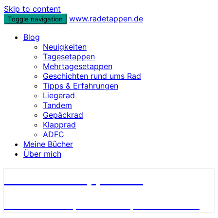
Skip to content
www.radetappen.de
Toggle navigation
Blog
Neuigkeiten
Tagesetappen
Mehrtagesetappen
Geschichten rund ums Rad
Tipps & Erfahrungen
Liegerad
Tandem
Gepäckrad
Klapprad
ADFC
Meine Bücher
Über mich
www.radetappen.de
Reiseberichte, Erlebnisse, Geschichten