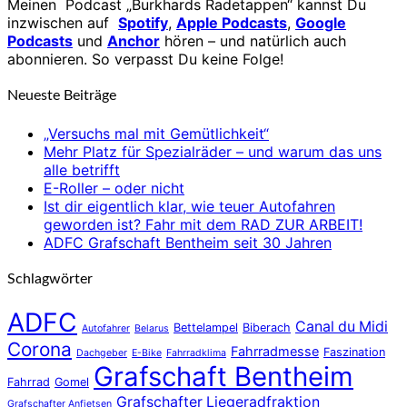
Meinen Podcast „Burkhards Radetappen“ kannst Du
inzwischen auf
Spotify
,
Apple Podcasts
,
Google
Podcasts
und
Anchor
hören – und natürlich auch
abonnieren. So verpasst Du keine Folge!
Neueste Beiträge
„Versuchs mal mit Gemütlichkeit“
Mehr Platz für Spezialräder – und warum das uns
alle betrifft
E-Roller – oder nicht
Ist dir eigentlich klar, wie teuer Autofahren
geworden ist? Fahr mit dem RAD ZUR ARBEIT!
ADFC Grafschaft Bentheim seit 30 Jahren
Schlagwörter
ADFC
Canal du Midi
Bettelampel
Biberach
Autofahrer
Belarus
Corona
Fahrradmesse
Faszination
Dachgeber
E-Bike
Fahrradklima
Grafschaft Bentheim
Fahrrad
Gomel
Grafschafter Liegeradfraktion
Grafschafter Anfietsen