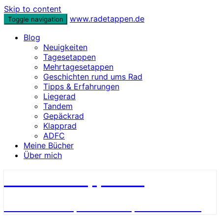
Skip to content
www.radetappen.de
Toggle navigation
Blog
Neuigkeiten
Tagesetappen
Mehrtagesetappen
Geschichten rund ums Rad
Tipps & Erfahrungen
Liegerad
Tandem
Gepäckrad
Klapprad
ADFC
Meine Bücher
Über mich
www.radetappen.de
Reiseberichte, Erlebnisse, Geschichten