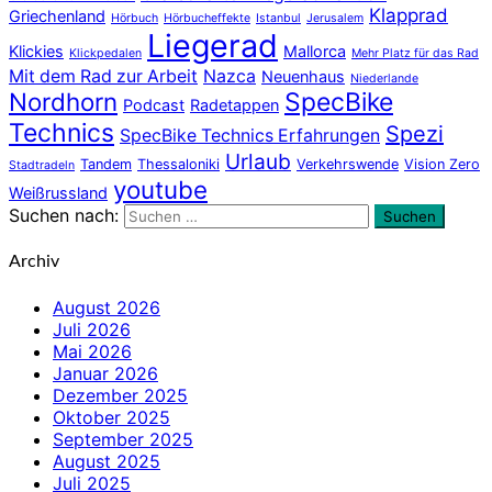
Klapprad
Griechenland
Hörbuch
Hörbucheffekte
Istanbul
Jerusalem
Liegerad
Klickies
Mallorca
Klickpedalen
Mehr Platz für das Rad
Mit dem Rad zur Arbeit
Nazca
Neuenhaus
Niederlande
Nordhorn
SpecBike
Podcast
Radetappen
Technics
Spezi
SpecBike Technics Erfahrungen
Urlaub
Tandem
Thessaloniki
Verkehrswende
Vision Zero
Stadtradeln
youtube
Weißrussland
Suchen nach:
Suchen
Archiv
August 2026
Juli 2026
Mai 2026
Januar 2026
Dezember 2025
Oktober 2025
September 2025
August 2025
Juli 2025