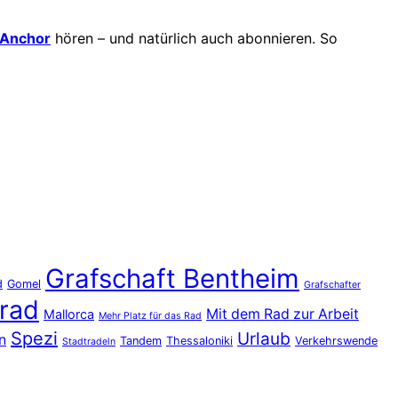
Anchor
hören – und natürlich auch abonnieren. So
Grafschaft Bentheim
d
Gomel
Grafschafter
rad
Mit dem Rad zur Arbeit
Mallorca
Mehr Platz für das Rad
Spezi
Urlaub
n
Tandem
Thessaloniki
Verkehrswende
Stadtradeln