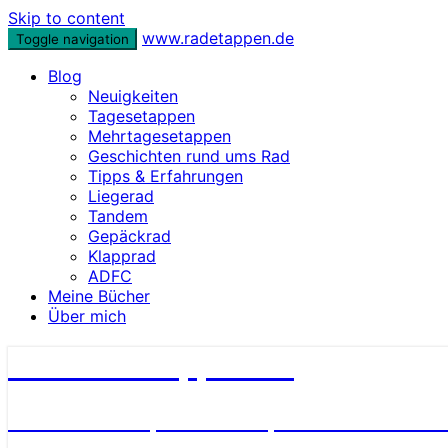
Skip to content
www.radetappen.de
Toggle navigation
Blog
Neuigkeiten
Tagesetappen
Mehrtagesetappen
Geschichten rund ums Rad
Tipps & Erfahrungen
Liegerad
Tandem
Gepäckrad
Klapprad
ADFC
Meine Bücher
Über mich
www.radetappen.de
Reiseberichte, Erlebnisse, Geschichten u