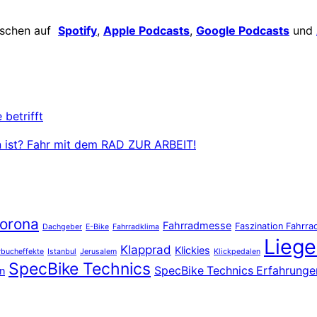
ischen auf
Spotify
,
Apple Podcasts
,
Google Podcasts
und
 betrifft
den ist? Fahr mit dem RAD ZUR ARBEIT!
orona
Fahrradmesse
Faszination Fahrra
Dachgeber
E-Bike
Fahrradklima
Liege
Klapprad
Klickies
bucheffekte
Istanbul
Jerusalem
Klickpedalen
SpecBike Technics
SpecBike Technics Erfahrunge
n