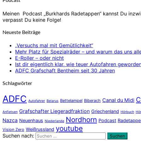
Podcast
Meinen Podcast „Burkhards Radetappen“ kannst Du inzw
verpasst Du keine Folge!
Neueste Beiträge
„Versuchs mal mit Gemütlichkeit“
Mehr Platz für Spezialräder – und warum das uns alle
E-Roller – oder nicht
Ist dir eigentlich klar, wie teuer Autofahren gewor
ADFC Grafschaft Bentheim seit 30 Jahren
Schlagwörter
ADFC
C
Canal du Midi
Bettelampel
Biberach
Autofahrer
Belarus
Grafschafter Liegeradfraktion
Griechenland
Anfietsen
Hörbuch
Hör
Nordhorn
Nazca
Neuenhaus
Podcast
Radetappe
Niederlande
youtube
Weißrussland
Vision Zero
Suchen nach:
Suchen