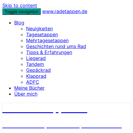
Skip to content
www.radetappen.de
Toggle navigation
Blog
Neuigkeiten
Tagesetappen
Mehrtagesetappen
Geschichten rund ums Rad
Tipps & Erfahrungen
Liegerad
Tandem
Gepäckrad
Klapprad
ADFC
Meine Bücher
Über mich
www.radetappen.de
Reiseberichte, Erlebnisse, Geschichten