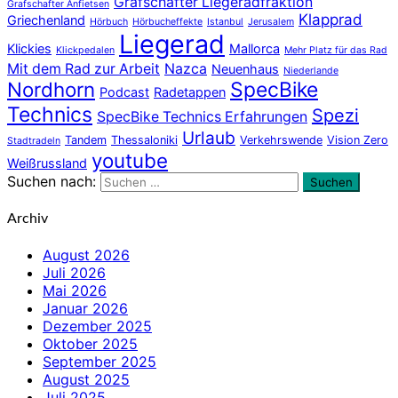
Grafschafter Liegeradfraktion
Grafschafter Anfietsen
Klapprad
Griechenland
Hörbuch
Hörbucheffekte
Istanbul
Jerusalem
Liegerad
Klickies
Mallorca
Klickpedalen
Mehr Platz für das Rad
Mit dem Rad zur Arbeit
Nazca
Neuenhaus
Niederlande
Nordhorn
SpecBike
Podcast
Radetappen
Technics
Spezi
SpecBike Technics Erfahrungen
Urlaub
Tandem
Thessaloniki
Verkehrswende
Vision Zero
Stadtradeln
youtube
Weißrussland
Suchen nach:
Suchen
Archiv
August 2026
Juli 2026
Mai 2026
Januar 2026
Dezember 2025
Oktober 2025
September 2025
August 2025
Juli 2025