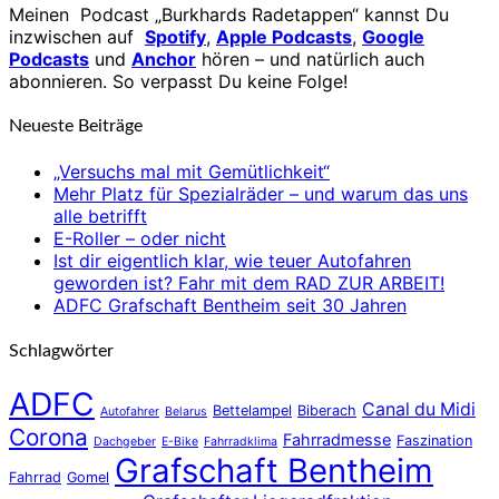
Meinen Podcast „Burkhards Radetappen“ kannst Du
inzwischen auf
Spotify
,
Apple Podcasts
,
Google
Podcasts
und
Anchor
hören – und natürlich auch
abonnieren. So verpasst Du keine Folge!
Neueste Beiträge
„Versuchs mal mit Gemütlichkeit“
Mehr Platz für Spezialräder – und warum das uns
alle betrifft
E-Roller – oder nicht
Ist dir eigentlich klar, wie teuer Autofahren
geworden ist? Fahr mit dem RAD ZUR ARBEIT!
ADFC Grafschaft Bentheim seit 30 Jahren
Schlagwörter
ADFC
Canal du Midi
Bettelampel
Biberach
Autofahrer
Belarus
Corona
Fahrradmesse
Faszination
Dachgeber
E-Bike
Fahrradklima
Grafschaft Bentheim
Fahrrad
Gomel